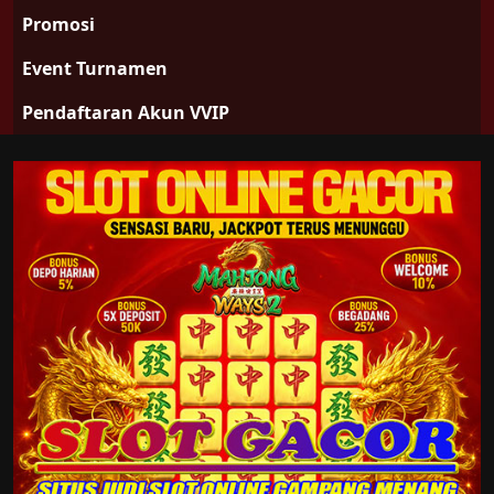
Promosi
Event Turnamen
Pendaftaran Akun VVIP