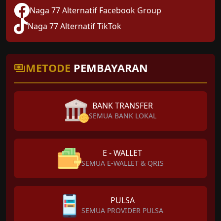
Naga 77 Alternatif Facebook Group
Naga 77 Alternatif TikTok
METODE
PEMBAYARAN
BANK TRANSFER
SEMUA BANK LOKAL
E - WALLET
SEMUA E-WALLET & QRIS
PULSA
SEMUA PROVIDER PULSA