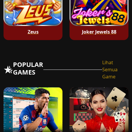
Zeus
Joker Jewels 88
Lihat
POPULAR
Semua
GAMES
Game