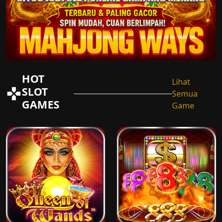
HOT
Lihat
SLOT
Semua
GAMES
Game