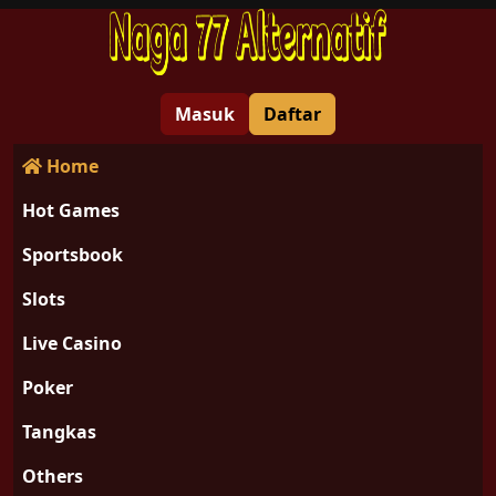
Masuk
Daftar
Home
Hot Games
Sportsbook
Slots
Live Casino
Poker
Tangkas
Others