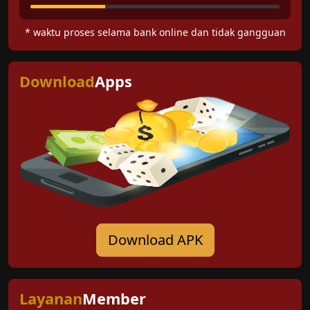
* waktu proses selama bank online dan tidak gangguan
Download
Apps
Download APK
Layanan
Member