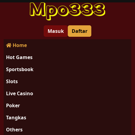
Masuk
Daftar
Home
Hot Games
Sportsbook
Slots
Live Casino
Poker
Tangkas
Others