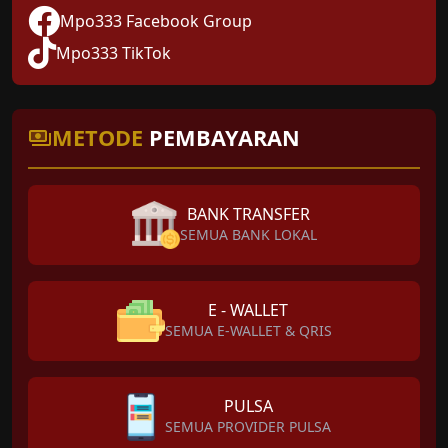
Mpo333 Facebook Group
Mpo333 TikTok
METODE
PEMBAYARAN
BANK TRANSFER
SEMUA BANK LOKAL
E - WALLET
SEMUA E-WALLET & QRIS
PULSA
SEMUA PROVIDER PULSA