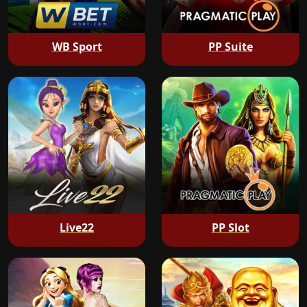
WB Sport
PP Suite
Live22
PP Slot