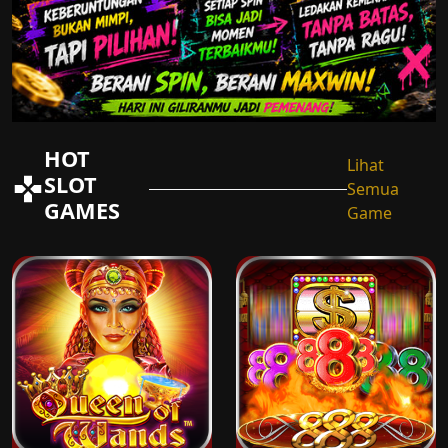
HOT
Lihat
SLOT
Semua
GAMES
Game