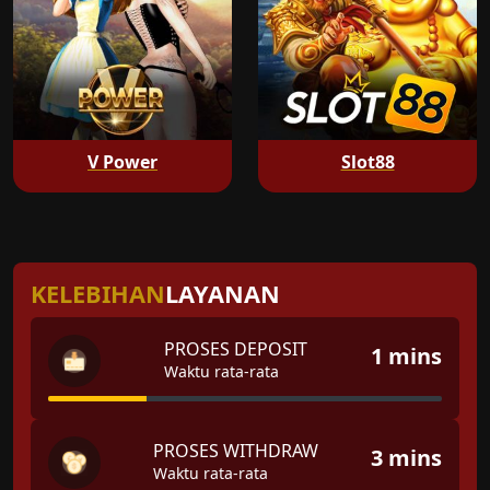
V Power
Slot88
KELEBIHAN
LAYANAN
PROSES DEPOSIT
1 mins
Waktu rata-rata
PROSES WITHDRAW
3 mins
Waktu rata-rata